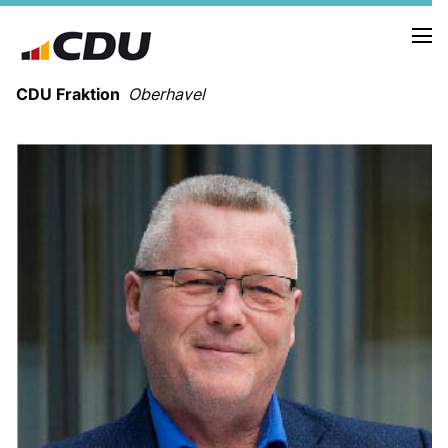
CDU Fraktion
Oberhavel
KREISTAGSFRAKTION
SACHKUNDIGE EINWOHNER
KOOPTIERTE MITGLIEDER KRAFT AMTES
GESCHÄFTSFÜHRUNG DER FRAKTION
Wahlprogramm
TERMINE